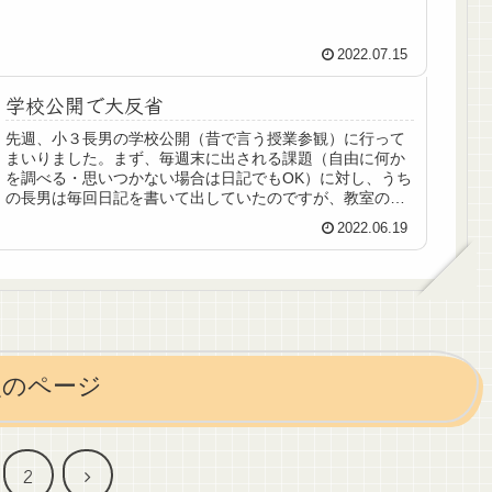
ましたか…？と。いろいろ問われながら、（あれ…朝1.5時
間学習をしだしたのって、いつだっけ。そんなに最近じゃ
ないはずだけど…）（睡眠不足？9時半6時で8時間半は寝
2022.07.15
てるけど…）など内心フル回転で言い訳を考える母。確か
に最近、暑いからか、なかなか起きてこない日もありま
学校公開で大反省
す。うーん、朝学習のせいかな～。でも朝やらないとやる
時間ないし。日記なども提出しているので朝学習のことは
先週、小３長男の学校公開（昔で言う授業参観）に行って
先生にもばれていますが、自白せず、すみません連発して
まいりました。まず、毎週末に出される課題（自由に何か
帰ってきました。ううっ。とりあえず、９時に寝かせるこ
を調べる・思いつかない場合は日記でもOK）に対し、うち
とにします。すみません。正直なところ、勉強がつまらな
の長男は毎回日記を書いて出していたのですが、教室の後
いのと、朝学習で...
ろに張り出された力作を見て反省。課題、ここまでちゃん
2022.06.19
とできている子もいるんだ…と。中学受験への取組みで手
一杯だと、つい学校の宿題は早く終わらせようとしてしま
いますが、自由に何かを調べて文章にまとめる、というの
はとても大事なことだと反省しました。あと小３でも字が
きれいな子はいますね。もうちょっときっちり文字を書か
せないとダメそうだな。中学受験以前に、まずは学校の勉
強に真摯に取り組ませないとダメですね。ホント反省。私
が小学校の頃、学校の授業はとにかく知っていることを先
次のページ
生が話すのを我慢して聞く、という退屈なイメージでし
た。しかし今回見学した理科の授業、自分のタブレットで
いろいろ調べてまとめ...
次
2