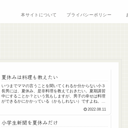
本サイトについて
プライバシーポリシー
夏休みは料理も教えたい
いつまでママの言うことを聞いてくれるか分からない小３
長男には、夏休み、是非料理を教えておきたい。夏期講習
中にすることか？という気もしますが、男子の幸せは料理
ができるかにかかっている（かもしれない）ですよね。そ
して当ブログタイトルの＋αとは生活力。勉強だけではない
2022.08.11
生活力を身に着けてほしいというブログだったのです。結
局勉強のことしかできていませんが…。ということでせめ
小学生新聞を夏休みだけ
て夏休みは週１くらいでは一緒に夕食を作りたいと思って
おります。本日のメニューはハンバーグ。素敵に出来まし