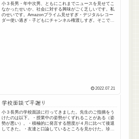
小３長男・年中次男、ともにこれまでニュースを見せてこ
た！夏期講習は当日算数の復習を15～20分程度で終わら
なかったせいか、社会に対する興味がごく乏しいです。私
せ、翌朝２科目復習で問題なし。むしろ授業中に算数の問
のせいです。Amazonプライム見せすぎ・デジタルレコー
題を先に解いて帰ってくるようになり、復習時間が短くな
ダー使い過ぎ・子どもにチャンネル権渡しすぎ。そこでと
ってきています。これが小４以降できればいいんですが、
りあえず夏休みだけ、朝日小学生新聞をとってみること
それは難しいでしょうね。夏期講習、始まる前はやや否定
に。一応、私たち父母は毎日、紙の新聞を読んでいる姿を
的でしたが、国語の授業を連日受けることによる学習効果
見せているので、この機に新聞は毎日読むものだという認
をなんとなく、感...
識を持ってもらえれば後々までプラスかなと。夏休み中45
日間1769円って、毎日届くことを考えると割安ではないか
と思います（※2022年8月1日申込み・９月1日配達分より
月額2100円に値上げ…悲)。ただ年間通してとなると２万
円超えますのでそれなりですね。小５くらいになったら大
人の新聞読んでくれないかなぁ…。
2022.07.21
学校面談で平謝り
小３長男の学校面談に行ってきました。先生のご指摘をう
けたのは以下。・授業中の姿勢がくずれることがある（姿
勢が悪い）。・積極的に発言する態度が４月に比べて後退
してきた。・友達と口論しているところを見かけた。珍し
いと思った。暑いからかもしれませんが、何か変化があり