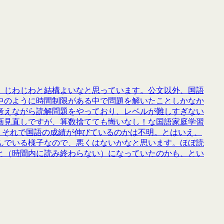
、じわじわと結構よいなと思っています。公文以外、国語
中のように時間制限がある中で問題を解いたことしかなか
考えながら読解問題をやっており、レベルが難しすぎない
画見直しですが、算数捨てても悔いなし！な国語家庭学習
、それで国語の成績が伸びているのかは不明。とはいえ、
んでいる様子なので、悪くはないかなと思います。ほぼ読
と（時間内に読み終わらない）になっていたのかも、とい