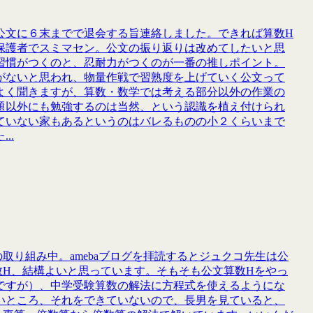
公文に６末までで退会する旨連絡しました。できれば算数H
保護者でスミマセン。公文の振り返りは改めてしたいと思
習慣がつくのと、忍耐力がつくのが一番の推しポイント。
がないと思われ、物量作戦で習熟度を上げていく公文って
よく聞きますが、算数・数学では考える部分以外の作業の
題以外にも勉強するのは当然、という認識を植え付けられ
ていない家もあるというのはバレるものの小２くらいまで
..
取り組み中。amebaブログを拝読するとジュクコ先生は公
数H、結構よいと思っています。そもそも公文算数Hをやっ
ですが）、中学受験算数の解法に方程式を使えるようにな
いところ、それをできていないので、長男を見ていると、