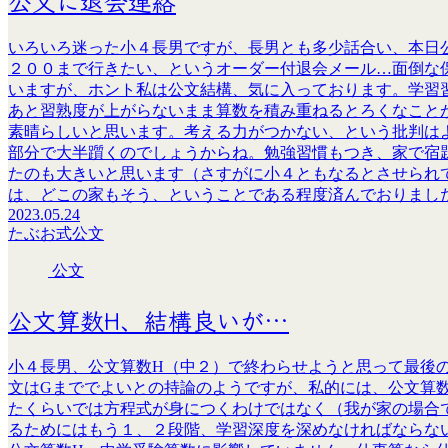
公文に退会連絡
いろいろ迷った小４長男ですが、長男とも多少話合い、本日
２００まで行きたい、というオーダー付退会メール…面倒な
いますが、ホント私は公文結構、気に入っております。学習
あと習熟度が上がらないまま算数を積み重ねるとろくなこと
素晴らしいと思います。考える力がつかない、という批判は
部分で大半躓くのでしょうからね。勉強習慣もつき、家で宿
たのも大きいと思います（さすがに小４ともなるとさせられ
は、どこの家もそう、ということである程度済んでおりました.
2023.05.24
たぶお式
公文
公文
公文算数H、結構良いが…
小４長男、公文算数H（中２）で終わらせようと思って最後の
文はGまででよいとの持論のようですが、私的には、公文算
たくらいでは方程式が身につくわけではなく（我が家の場合
るためにはもう１、２段階、学習深度を深めなければならな