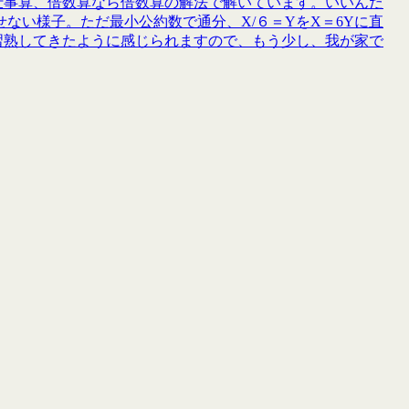
仕事算、倍数算なら倍数算の解法で解いています。いいんだ
ない様子。ただ最小公約数で通分、X/６＝YをX＝6Yに直
習熟してきたように感じられますので、もう少し、我が家で