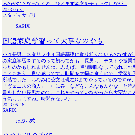
るのかな？なってくれ。ひとまず本文をチェックしなが...
2023.05.31
スタディサプリ
SAPIX
国語家庭学習って大事なのかも
小４長男、スタサプ小４国語基礎に取り組んでいるのですが
の家庭学習をするのって初めてかも。長男も、テストや授業
ったのかもしれませんね、思えば。時間制限なしであれこれ
こともあり、良い感じです。時間を大幅に食うので、学習計
所感でした。ちなみに公文は現在Gまでやっているのですが
「ヴェニスの商人」「杜氏春」などをこんなもんかな、と読
書をしない長男なので、これをやっていなかったら大変なこ
う気もしますね。時間がないな～。
2023.05.26
SAPIX
たぶお式