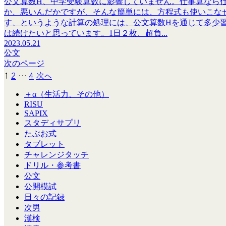
公文算数H、中学受験算数に影響していません。仕事算なら
か、悪いんだかですが、そんな簡単には、方程式も使いこなせ
す、というような計算の処理には、公文算数Hを通じて多少
は続けたいと思っています。1日２枚、超負...
2023.05.21
公文
次のページ
1
2
…
4
次へ
＋α（生活力、その他）
RISU
SAPIX
スタディサプリ
たぶお式
タブレット
チャレンジタッチ
ドリル・参考書
公文
公開模試
日々の記録
次男
漢検