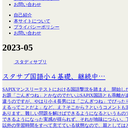
お問い合わせ
自己紹介
本サイトについて
プライバシーポリシー
お問い合わせ
2023-05
スタディサプリ
スタサプ国語小４基礎、継続中…
SAPIXマンスリーテストにおける国語撃沈を踏まえ、開始
お題「ごんぎつね」とかなのでだいぶSAPIX国語とも乖離
違うのですが、やはり小４長男には「ごんぎつね」でぴった
えるってことだよ」など、え？そこから？というコメントも
あります。難しい問題を解けばできるようになるというもの
できるようになった実感が得られず、それが地味につらい。
以外の学習時間をすべて充てている状態なので、親としては