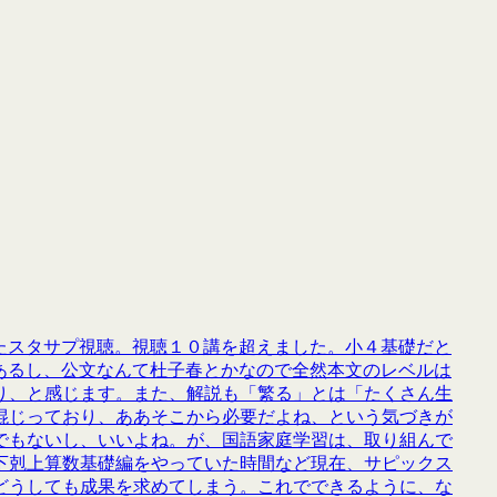
したスタサプ視聴。視聴１０講を超えました。小４基礎だと
があるし、公文なんて杜子春とかなので全然本文のレベルは
り、と感じます。また、解説も「繁る」とは「たくさん生
混じっており、ああそこから必要だよね、という気づきが
でもないし、いいよね。が、国語家庭学習は、取り組んで
下剋上算数基礎編をやっていた時間など現在、サピックス
どうしても成果を求めてしまう。これでできるように、な