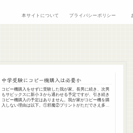
本サイトについて
プライバシーポリシー
中学受験にコピー機購入は必要か
コピー機購入をせずに受験した我が家。長男に続き、次男
もサピックスに新小３から通わせる予定ですが、引き続き
コピー機購入の予定はありません。我が家がコピー機を購
入しない理由は以下。①邪魔②プリントがただでさえ多す
ぎ、コピーしたらさらに収集がつかない。③どうしても必
要ならコンビニに行けばよい。④大量コピーはアクセアや
キンコーズに行けばよい。②ですが、サピックスで受け取
ったプリントは我が家では２周（授業終了後の復習とマン
スリーテスト併せで２週間前から土日に解きなおし）以外