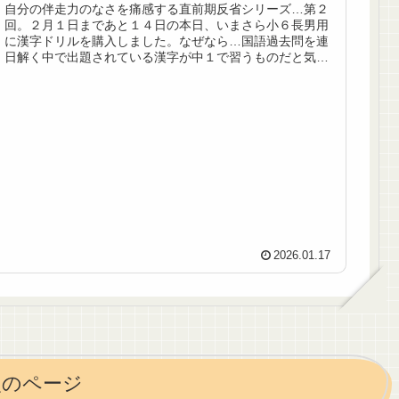
自分の伴走力のなさを痛感する直前期反省シリーズ…第２
回。２月１日まであと１４日の本日、いまさら小６長男用
に漢字ドリルを購入しました。なぜなら…国語過去問を連
日解く中で出題されている漢字が中１で習うものだと気づ
いたから。そんなのありなんでしょうか。一応、SAPIXの
漢字テキスト「漢字の要」には「小学校で習わない漢字」
のコーナーがありますが、８頁×３０問＝２４０問のみ。そ
の中に１日校の国語過去問で出てくる中１相当の漢字が見
当たらない（本日気づいた）。聖地★池袋ジュンク堂に行
ってみたものの、いまからできるような薄さの本という
と、このドリルくらい。自宅で過去問の漢字と突合したと
ころ、このドリルにもないじゃない（笑）。じゃあどうす
ればよいの！？ということで結局、ドリルはやらず、「漢
字の要」に掲載されていない漢字は捨てる覚悟を決めまし
た。これ、どうしたらよかったんですかね。１２月にこの
ことに気づいてい...
2026.01.17
次のページ