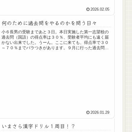
2026.02.05
何のために過去問をやるのかを問う日々
小６長男の受験まであと３日。本日実施した第一志望校の
過去問（国語）の得点率は３０％、受験者平均にも遠く届
かない出来でした。うーん。ここに来ても、得点率で３０
～７０％までバラつきがあります。９月に行った過去問は
志望校選定と勉強計画立案という明確な目的があり、目的
を達したらそれで終わりでよかったですが、この直前期の
過去問演習は、一喜一憂を見せないようにしつつ、内心う
わぁ…と思わされます。とはいえ、志望校の国語の解き方
を体得させるのに、今の長男には過去問が一番かなと思
い、やむなく連日取り組ませている次第。９月までで棚上
げしていた過去問を引っ張りだしてきて、何ならもっと以
前のものも買い足して１月中旬になって毎日国語のみ実施
という、泥縄状態です。解き直し含め２．５時間くらいと
られるので、負担はそこそありますが、仕方ないな。これ
を１２月より前にやることは本人が受け入れなかったでし
ょうし、我が家では今が...
2026.01.29
いまさら漢字ドリル１周目！？