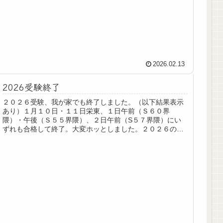
していません。解きなおしの可能性が０だと思った国語以
外は一応取っておきましたが、マンスリー終了後は結局、
ごく一部の色付きプリント（社会データバンクなど）以外
一顧だにせず、受験終了後は資源ごみとなりました。コピ
ーして何回も解くほどの時間はなく、またコピーしなくて
もスパイラルでまた問題が出てくるためですね…。たとえ
ば、３周回す家庭（忘...
2026.02.13
2026受験終了
２０２６受験、我が家でも終了しました。（以下結果表示
あり）１月１０日・１１日栄東、１日午前（Ｓ６０界
隈）・午後（Ｓ５５界隈）、２日午前（S５７界隈）にい
ずれも合格して終了。大変ホッとしました。２０２６の皆
様、おつかれさまでした。次男用に反省まとめなければと
思いつつ、とりあえず、SAPIXプリントや本を捨てるとこ
ろから始め、カオスなリビングを整えていきたいと思いま
す。１月中旬以降、リモート多めに入れるなどして、仕事
上も周囲にお助けいただいた感があります。このあたりは
仕事で返さないといけない模様です。