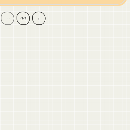
次
…
99
へ