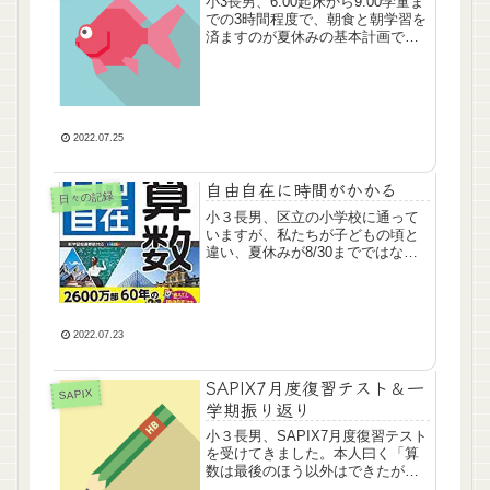
小3長男、6:00起床から9:00学童ま
での3時間程度で、朝食と朝学習を
済ますのが夏休みの基本計画です
が、母の学童弁当作りと朝学習、
どうも両立しません。今日はうど
んにしてしまいました。製作時間7
分。これでいいのか…。小３ ７
月 本日の勉強SAPIX ３年 週
2022.07.25
１日 2/4番目のクラス公文 算数
G81 国語FⅠ70 →5枚 たぶ
お式 ブロック2の復習 →3枚自
自由自在に時間がかかる
由自在算数 →2ページスタディサ
日々の記録
プリ →小4理科 1講義
小３長男、区立の小学校に通って
いますが、私たちが子どもの頃と
違い、夏休みが8/30までではなく
なっている！夏休み短すぎません
かね。夏休みにやると決めて少し
ずつ開始している自由自在算数で
すが一日３ページほどしか進みま
2022.07.23
せん。全500ページ以上あるけど、
どうするのこれ…。第１章「数と
計算」からして、結構苦戦してい
SAPIX7月度復習テスト＆一
ます。ただ逆に計算でここまで苦
SAPIX
学期振り返り
戦することに気づけてよいかもし
れません。公文でさんざんやった
小３長男、SAPIX7月度復習テスト
四則演算も間違えていますし、公
を受けてきました。本人曰く「算
文が手薄な小数な超難航。がんば
数は最後のほう以外はできたが最
ろう…！小３ ７月 本日の勉強
後あてずっぽう、国語は全部やっ