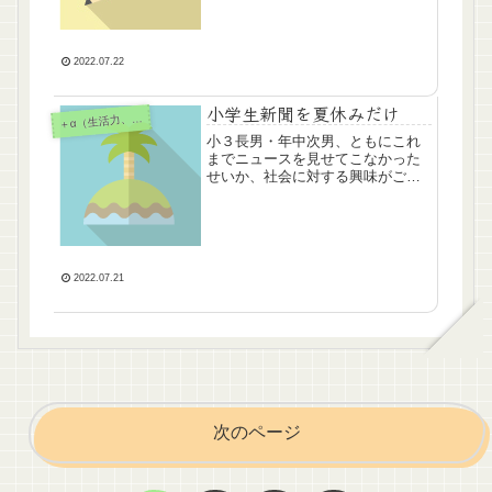
SAPIX ３年 週１日 2/4番目の
たけど自信なし」。なんだそれ
クラス公文 算数G81 国語
は…。ただ、自己採点の結果は、
FⅠ70 →5枚 たぶお式 ブロ
算数の計算などでミスがなく、国
ック2界隈復習 →3枚自由自在算
2022.07.22
語もなかなかよさそうでした。い
数 →3ページスタディサプリ →
つもは他の校舎でのテストが完了
小4 2講義
するまで問題回収されてしまいま
小学生新聞を夏休みだけ
α（生活力、その他）
＋
すが、今回、クラスの昇降がない
ため、すぐに回答が配られて復習
小３長男・年中次男、ともにこれ
もスムーズでした。いつもこのほ
までニュースを見せてこなかった
うがよいのですが、そういうわけ
せいか、社会に対する興味がごく
にもいかないのでしょうね。公開
乏しいです。私のせいです。
された採点前答案を見たところ、
Amazonプライム見せすぎ・デジタ
国語記述などはまだまだ、情緒的
ルレコーダー使い過ぎ・子どもに
に追いついていない回答（理解が
チャンネル権渡しすぎ。そこでと
浅い）ですが、いまの彼にできる
りあえず夏休みだけ、朝日小学生
精一杯の答案かと。２月から5か月
2022.07.21
新聞をとってみることに。一応、
間、よく頑張って、成長したと思
私たち父母は毎日、紙の新聞を読
います。まだ小３ですが、よい塾
んでいる姿を見せているので、こ
生活を送れてひとまず胸をなでお
の機に新聞は毎日読むものだとい
ろしています。解説動画などは結
う認識を持ってもらえれば後々ま
局一切見ていませんが、ひとまず
でプラスかなと。夏休み中45日間
これでよいと思っています。
1769円って、毎日届くことを考え
ると割安ではないかと思います
（※2022年8月1日申込み・９月1
次のページ
日配達分より月額2100円に値上
げ…悲)。ただ年間通してとなると
２万円超えますのでそれなりです