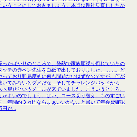
ということにしておきましょう。本当は理社見直ししたか
誓ったばかりのところで、発熱で家族順繰り倒れていたの
タッチの赤ペン先生を白紙で出しておりました。……。ど
やっており難易度的に何も問題ないはずなのですが、何が
聴いてみないとダメだな。そしてチャレンジパッドから
スへ戻せというメールが来ていました。こういうところ、
うがよいのでしょう。はい、コース切り替え。ものすごい
す。年間約３万円ならまぁいいかな…と書いて年会費確認
だ...