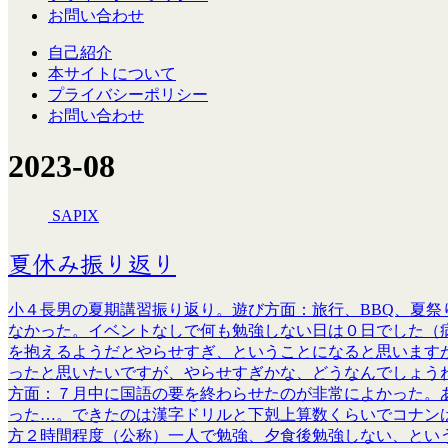
お問い合わせ
自己紹介
本サイトについて
プライバシーポリシー
お問い合わせ
2023-08
SAPIX
夏休み振り返り
小４長男の夏期講習振り返り。遊び方面：旅行、BBQ、夏
なかった。イベントなしで何も勉強しない日は０日でした（
を抱えるようだとやらせすぎ、ということになると思います
ったと思いたいですが、やらせすぎかな、どうなんでしょう
方面：７月中に国語の要を終わらせたのが非常によかった。
った…。できたのは漢字ドリルと下剋上算数くらいでコナン
方２時間程度（公称）一人で勉強、夕食後勉強しない、とい