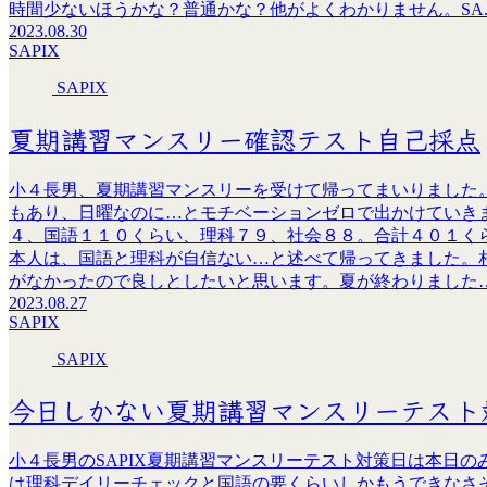
時間少ないほうかな？普通かな？他がよくわかりません。SA..
2023.08.30
SAPIX
SAPIX
夏期講習マンスリー確認テスト自己採点
小４長男、夏期講習マンスリーを受けて帰ってまいりました
もあり、日曜なのに…とモチベーションゼロで出かけていき
４、国語１１０くらい、理科７９、社会８８。合計４０１く
本人は、国語と理科が自信ない…と述べて帰ってきました。
がなかったので良しとしたいと思います。夏が終わりました
2023.08.27
SAPIX
SAPIX
今日しかない夏期講習マンスリーテスト
小４長男のSAPIX夏期講習マンスリーテスト対策日は本日
は理科デイリーチェックと国語の要くらいしかもうできなさ