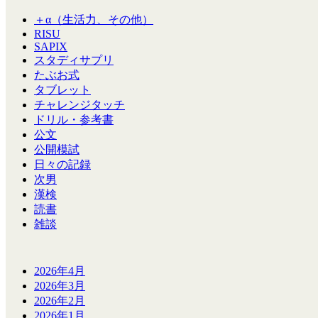
＋α（生活力、その他）
RISU
SAPIX
スタディサプリ
たぶお式
タブレット
チャレンジタッチ
ドリル・参考書
公文
公開模試
日々の記録
次男
漢検
読書
雑談
2026年4月
2026年3月
2026年2月
2026年1月