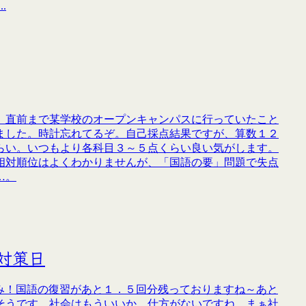
.
。直前まで某学校のオープンキャンパスに行っていたこと
ました。時計忘れてるぞ。自己採点結果ですが、算数１２
らい。いつもより各科目３～５点くらい良い気がします。
相対順位はよくわかりませんが、「国語の要」問題で失点
…。
対策日
のみ！国語の復習があと１．５回分残っておりますね～あと
そうです。社会はもういいか…仕方がないですね。まぁ社