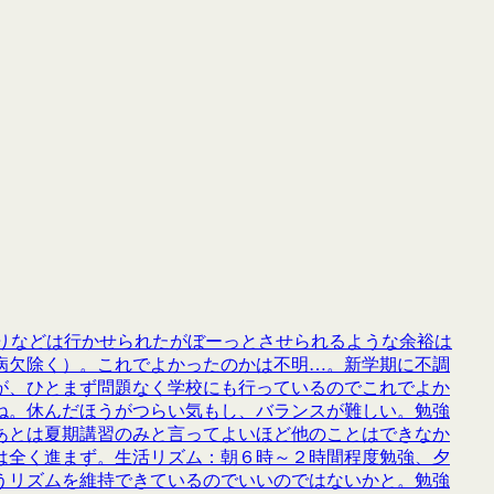
祭りなどは行かせられたがぼーっとさせられるような余裕は
病欠除く）。これでよかったのかは不明…。新学期に不調
が、ひとまず問題なく学校にも行っているのでこれでよか
ね。休んだほうがつらい気もし、バランスが難しい。勉強
あとは夏期講習のみと言ってよいほど他のことはできなか
は全く進まず。生活リズム：朝６時～２時間程度勉強、夕
うリズムを維持できているのでいいのではないかと。勉強