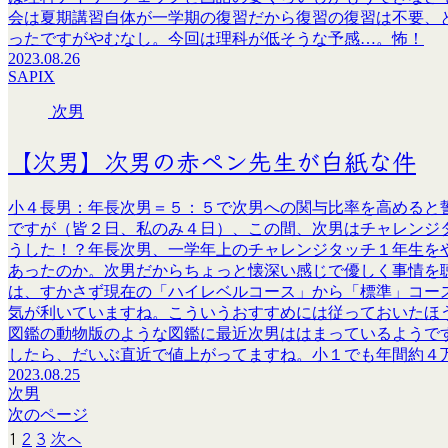
会は夏期講習自体が一学期の復習だから復習の復習は不要、
ったですがやむなし。今回は理科が低そうな予感…。怖！
2023.08.26
SAPIX
次男
【次男】次男の赤ペン先生が白紙な件
小４長男：年長次男＝５：５で次男への関与比率を高めると
ですが（皆２日、私のみ４日）、この間、次男はチャレンジ
うした！？年長次男、一学年上のチャレンジタッチ１年生を
あったのか。次男だからちょっと懐深い感じで優しく事情を
は、すかさず現在の「ハイレベルコース」から「標準」コー
気が利いていますね。こういうおすすめには従っておいたほ
図鑑の動物版のような図鑑に最近次男ははまっているようで
したら、だいぶ直近で値上がってますね。小１でも年間約４万円
2023.08.25
次男
次のページ
1
2
3
次へ