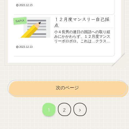
ましたが、社会なんて結構な難易
2023.12.15
度でしたがこれで偏差値58か…厳
しい世界ですね。そして国語は偏
差値45。これについてはもう何も
１２月度マンスリー自己採
SAPIX
言うまい。漢字と言葉ナビを本人
点
に丸投げしたのは、良くなかった
なぁ…。母的にちょっとショック
小４長男の連日の国語への取り組
ですが、いい勉強になったと思い
みにかかわらず、１２月度マンス
たいと思います。この話、長男に
リーボロボロ。これは…クラス落
はもうしないと思います（しなく
ち確実です。算数１２０点国語
2023.12.13
ても成績表もらってくるので自分
７９点くらい理科 ９５点社会
でわかるでしょう）。
８２点合計３７６点。小規模校な
のに２クラス落ちかもしれませ
ん。国語、漢字で－８点（字が汚
くてたぶん×のものもあり）、言葉
ナビで－８点。記述ほぼ取れず、
最後「。」もなし。漢字・言葉ナ
ビを手抜きしていたしっぺ返しで
すかね。理科でも字が読めなくて
次のページ
２点落としてます。本人、頑張っ
たと言っていますが、どうしたも
のか。叱るか励ますか…。いい面
にフォーカスすべきか、悪い面に
次
1
2
フォーカスすべきか…。
へ