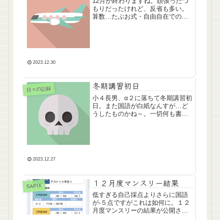
12月が終わりますね。頑張ったつ
もりだったけれど、反省も多い。
算数…たぶお式・自由自在での先
取り学習の効果が出ていた。うま
くいっていると思う。先取りとし
て下剋上算数を基礎編・難関校受
験編半分くらいに取り組めた。比
と速さの理解度はいまいち。国
語…問題文平易な場合と問題文が
2023.12.30
難解な場合の点数・偏差値落差が
大きい。難易度が高い問題文と、
冬期講習初日
記述の設問に全くついていけてい
日々の記録
ない状況。気づいていながら対策
小４長男、α２に落ちて冬期講習初
を怠ったと反省…。うちの子は塾
日。また国語が白紙なんすが…ど
の国語授業ではできるようにはな
うしたものかね～。一切何も書い
らないのでは？と思っていながら
て帰ってこないのですが、本人曰
対応が遅れ、対策を開始したのは
く、「考えたは、考えた」「思い
10月。効果はまだ（全く）出てい
ついたときには回答時間が終わっ
ない。びっくりするような簡単な
ていた」……。いつかはできる日
記述（傍線部の一つ前の文を書き
が来ることを祈る！
写して「こと」をつけるだけ的
2023.12.27
な…）もできない。正直ここか
ら、よそ様のお子を抜かせるイメ
１２月度マンスリー結果
ージが全くわかないが、いつかは
SAPIX
できるようになることを祈りつ
低すぎる自己採点よりさらに国語
つ、やるしかない…。泣…。理
が-５点ですがこれは如何に。１２
科…授業後復習＋デイリース...
月度マンスリーの結果が公開され
ましたね。今朝７割くらい復習し