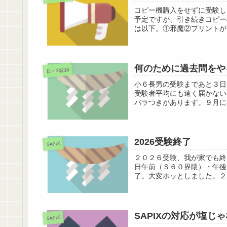
コピー機購入をせずに受験し
予定ですが、引き続きコピー
は以下。①邪魔②プリントが
何のために過去問をや
日々の記録
小６長男の受験まであと３日
受験者平均にも遠く届かない
バラつきがあります。９月に
2026受験終了
SAPIX
２０２６受験、我が家でも終
日午前（Ｓ６０界隈）・午後
了。大変ホッとしました。２
SAPIXの対応が塩じ
SAPIX