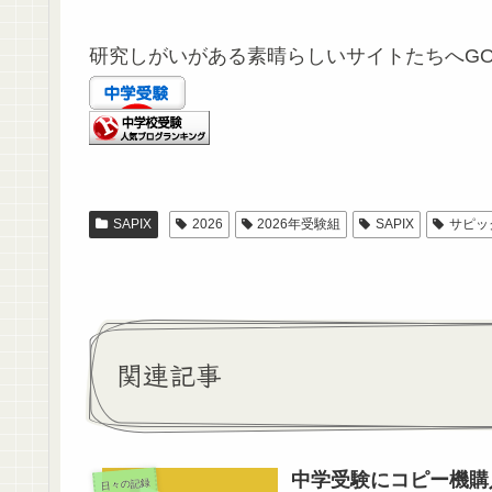
研究しがいがある素晴らしいサイトたちへG
SAPIX
2026
2026年受験組
SAPIX
サピッ
関連記事
中学受験にコピー機購
日々の記録