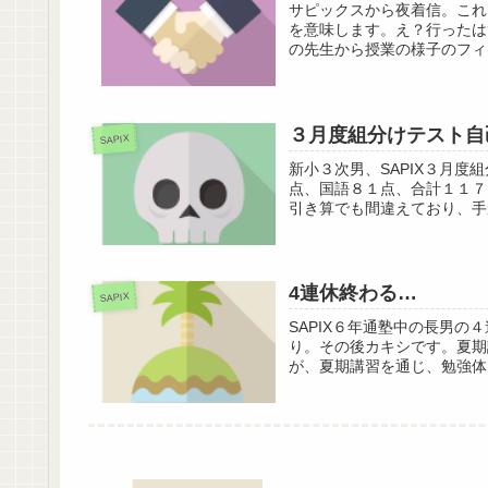
サピックスから夜着信。これ
を意味します。え？行ったは
の先生から授業の様子のフィ
３月度組分けテスト自
SAPIX
新小３次男、SAPIX３月
点、国語８１点、合計１１７
引き算でも間違えており、手
4連休終わる…
SAPIX
SAPIX６年通塾中の長男
り。その後カキシです。夏期
が、夏期講習を通じ、勉強体