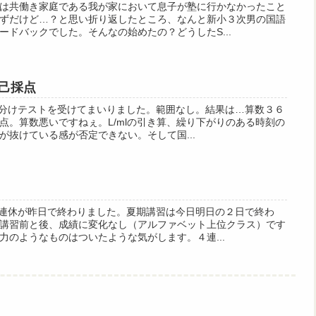
は共働き家庭である我が家において息子が塾に行かなかったこと
ずだけど…？と思い折り返したところ、なんと新小３次男の国語
ードバックでした。そんなの始めたの？どうしたS...
己採点
度組分けテストを受けてまいりました。範囲なし。結果は…算数３６
点。算数悪いですねぇ。L/mlの引き算、繰り下がりのある時刻の
が抜けている感が否定できない。そして国...
の４連休が昨日で終わりました。夏期講習は今日明日の２日で終わ
講習前と後、成績に変化なし（アルファベット上位クラス）です
力のようなものはついたような気がします。４連...