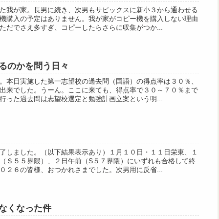
た我が家。長男に続き、次男もサピックスに新小３から通わせる
機購入の予定はありません。我が家がコピー機を購入しない理由
ただでさえ多すぎ、コピーしたらさらに収集がつか...
るのかを問う日々
。本日実施した第一志望校の過去問（国語）の得点率は３０％、
出来でした。うーん。ここに来ても、得点率で３０～７０％まで
行った過去問は志望校選定と勉強計画立案という明...
了しました。（以下結果表示あり）１月１０日・１１日栄東、１
（Ｓ５５界隈）、２日午前（S５７界隈）にいずれも合格して終
０２６の皆様、おつかれさまでした。次男用に反省...
ゃなくなった件