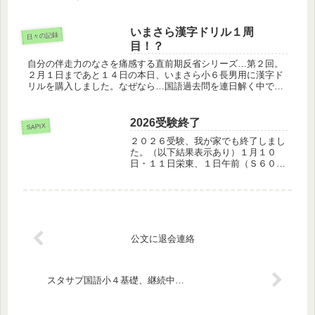
バラつきがあります。９月に行った過去問は志望校選定と勉強
計画立案という明...
いまさら漢字ドリル１周
日々の記録
目！？
自分の伴走力のなさを痛感する直前期反省シリーズ…第２回。
２月１日まであと１４日の本日、いまさら小６長男用に漢字ド
リルを購入しました。なぜなら…国語過去問を連日解く中で出
題されている漢字が中１で習うものだと気づいたから。そんな
のありなんでしょ...
2026受験終了
SAPIX
２０２６受験、我が家でも終了しまし
た。（以下結果表示あり）１月１０
日・１１日栄東、１日午前（Ｓ６０界
隈）・午後（Ｓ５５界隈）、２日午前
（S５７界隈）にいずれも合格して終
了。大変ホッとしました。２０２６の
皆様、おつかれさまでした。次男用に
反省...
公文に退会連絡
スタサプ国語小４基礎、継続中…