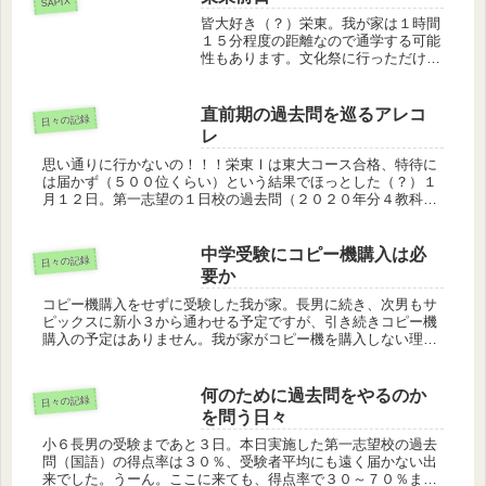
SAPIX
皆大好き（？）栄東。我が家は１時間
１５分程度の距離なので通学する可能
性もあります。文化祭に行っただけで
すが、生徒が生き生きしており、勢い
のある良い学校だと思っています。本
日朝は時間配分を確認しようと思い、
直前期の過去問を巡るアレコ
日々の記録
栄東の２０２３理社過去問だけやらせ
レ
て...
思い通りに行かないの！！！栄東Ⅰは東大コース合格、特待に
は届かず（５００位くらい）という結果でほっとした（？）１
月１２日。第一志望の１日校の過去問（２０２０年分４教科）
を解いてみました。結果…合格最低点ー２９点、国語は１１点
という衝撃。記述...
中学受験にコピー機購入は必
日々の記録
要か
コピー機購入をせずに受験した我が家。長男に続き、次男もサ
ピックスに新小３から通わせる予定ですが、引き続きコピー機
購入の予定はありません。我が家がコピー機を購入しない理由
は以下。①邪魔②プリントがただでさえ多すぎ、コピーしたら
さらに収集がつか...
何のために過去問をやるのか
日々の記録
を問う日々
小６長男の受験まであと３日。本日実施した第一志望校の過去
問（国語）の得点率は３０％、受験者平均にも遠く届かない出
来でした。うーん。ここに来ても、得点率で３０～７０％まで